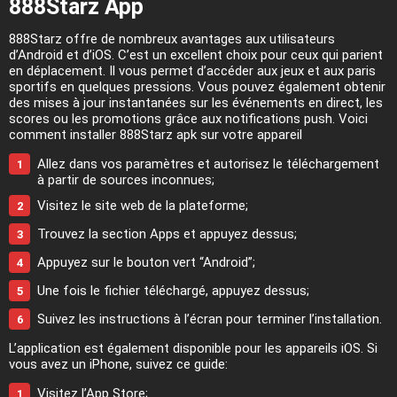
888Starz App
888Starz offre de nombreux avantages aux utilisateurs
d’Android et d’iOS. C’est un excellent choix pour ceux qui parient
en déplacement. Il vous permet d’accéder aux jeux et aux paris
sportifs en quelques pressions. Vous pouvez également obtenir
des mises à jour instantanées sur les événements en direct, les
scores ou les promotions grâce aux notifications push. Voici
comment installer 888Starz apk sur votre appareil
Allez dans vos paramètres et autorisez le téléchargement
à partir de sources inconnues;
Visitez le site web de la plateforme;
Trouvez la section Apps et appuyez dessus;
Appuyez sur le bouton vert “Android”;
Une fois le fichier téléchargé, appuyez dessus;
Suivez les instructions à l’écran pour terminer l’installation.
L’application est également disponible pour les appareils iOS. Si
vous avez un iPhone, suivez ce guide:
Visitez l’App Store;