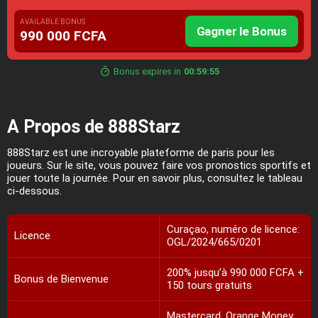
AVAILABLE BONUS
Gagner le Bonus
990 000 FCFA
Bonus expires in
00
:
59
:
54
A Propos de 888Starz
888Starz est une incroyable plateforme de paris pour les
joueurs. Sur le site, vous pouvez faire vos pronostics sportifs et
jouer toute la journée. Pour en savoir plus, consultez le tableau
ci-dessous.
Curaçao, numéro de licence:
Licence
OGL/2024/665/0201
200% jusqu’à 990 000 FCFA +
Bonus de Bienvenue
150 tours gratuits
Mastercard, Orange Money,