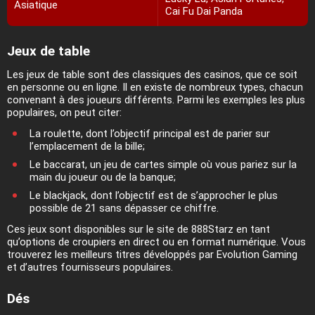
Asiatique
Cai Fu Dai Panda
Jeux de table
Les jeux de table sont des classiques des casinos, que ce soit
en personne ou en ligne. Il en existe de nombreux types, chacun
convenant à des joueurs différents. Parmi les exemples les plus
populaires, on peut citer:
La roulette, dont l’objectif principal est de parier sur
l’emplacement de la bille;
Le baccarat, un jeu de cartes simple où vous pariez sur la
main du joueur ou de la banque;
Le blackjack, dont l’objectif est de s’approcher le plus
possible de 21 sans dépasser ce chiffre.
Ces jeux sont disponibles sur le site de 888Starz en tant
qu’options de croupiers en direct ou en format numérique. Vous
trouverez les meilleurs titres développés par Evolution Gaming
et d’autres fournisseurs populaires.
Dés