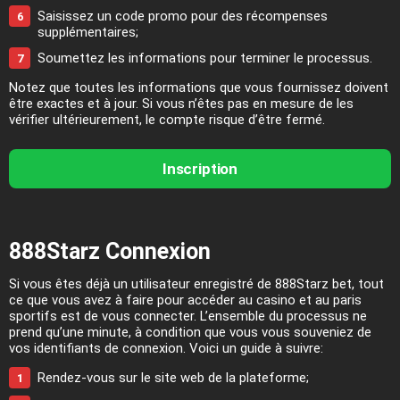
Saisissez un
code promo
pour des récompenses
supplémentaires;
Soumettez les informations pour terminer le processus.
Notez que toutes les informations que vous fournissez doivent
être exactes et à jour. Si vous n’êtes pas en mesure de les
vérifier ultérieurement, le compte risque d’être fermé.
Inscription
888Starz Connexion
Si vous êtes déjà un utilisateur enregistré de 888Starz bet, tout
ce que vous avez à faire pour accéder au casino et au paris
sportifs est de vous connecter. L’ensemble du processus ne
prend qu’une minute, à condition que vous vous souveniez de
vos identifiants de connexion. Voici un guide à suivre:
Rendez-vous sur le site web de la plateforme;